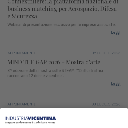
Connextfiliere: la piattaforma nazionale di
business matching per Aerospazio, Difesa
e Sicurezza
Webinar di presentazione esclusivo per le imprese associate.
Leggi
APPUNTAMENTI
08 LUGLIO 2026
MIND THE GAP 2026 – Mostra d’arte
3^ edizione della mostra sulle STEAM: “12 illustratrici
raccontano 12 donne vicentine”.
Leggi
APPUNTAMENTI
03 LUGLIO 2026
Premio Campiello ad Asiago
Mercoledì 15 luglio, alle ore 17:30, Piazza Duomo ad Asiago
ospiterà una tappa del ciclo di incontri con gli autori finalisti del