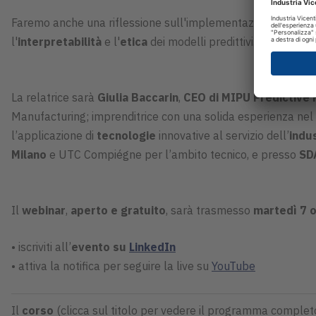
Faremo anche una riflessione sull'implementazione di soluzi
l'
interpretabilità
e l'
etica
dei modelli predittivi.
La relatrice sarà
Giulia Baccarin
,
CEO di MIPU Predictive
Manufacturing; imprenditrice con una solida esperienza ne
l’applicazione di
tecnologie
innovative al servizio dell’
indu
Milano
e UTC Compiégne per l’ambito tecnico, e presso
SD
Il
webinar
,
aperto e gratuito
, sarà trasmesso
martedì 7 
• iscriviti all’
evento su
LinkedIn
• attiva la notifica per seguire la live su
YouTube
Il
corso
(clicca sul titolo per vedere il programma complet