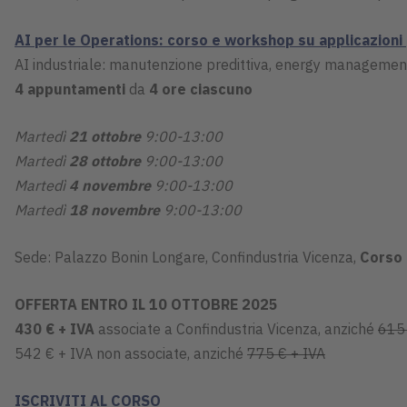
AI per le Operations: corso e workshop su applicazioni
AI industriale: manutenzione predittiva, energy management
4 appuntamenti
da
4 ore ciascuno
Martedì
21 ottobre
9:00-13:00
Martedì
28 ottobre
9:00-13:00
Martedì
4 novembre
9:00-13:00
Martedì
18 novembre
9:00-13:00
Sede: Palazzo Bonin Longare, Confindustria Vicenza,
Corso 
OFFERTA ENTRO IL 10 OTTOBRE 2025
430 € + IVA
associate a Confindustria Vicenza, anziché
615 
542 € + IVA non associate, anziché
775 € + IVA
ISCRIVITI AL CORSO