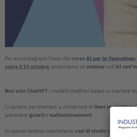
Per accompagnare l'inizio del
corso
AI per le Operations
entro il 10 ottobre
, proponiamo un
webinar
sull'
AI nell'i
Non solo ChatGPT
: i modelli predittivi basati su machine l
Ci aiutano, per esempio, a ottimizzare le
linee produttive
r
prevedere
guasti
e
malfunzionamenti
.
In questo webinar mostreremo
casi di studio reali
, analiz