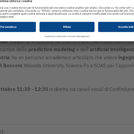
oni tecnologiche che potenziano la capacità organizzativa di 
 Hub
, supporta le aziende nel trasformare i dati industriali in 
l campo della
predictive modeling
e dell’
artificial intelligen
stria
; ha un percorso accademico articolato che unisce
ingegn
A Bocconi
, Waseda University, Science Po e SOAS per l’appr
ottobre
11:30 - 12:30
in diretta sui canali social di Confindust
o):