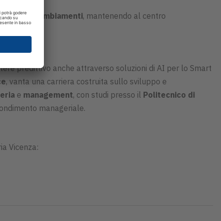
anticipare
cambiamenti
, mantenendo al centro
potere predittivo anche attraverso soluzioni di AI per lo Smart
ce
, vanta una carriera costruita sullo sviluppo e
eria
e
management
, con studi presso il
Politecnico di
ofondimento manageriale.
ria Vicenza: