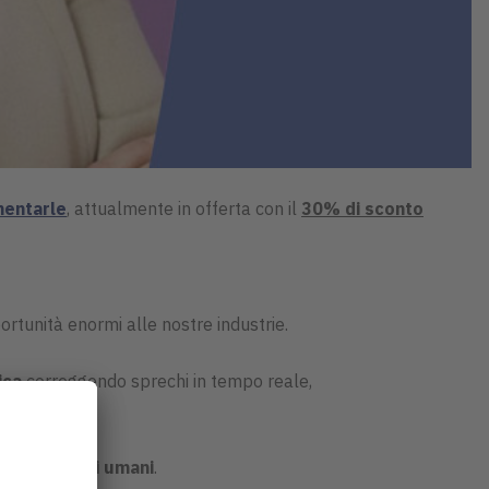
mentarle
, attualmente in offerta con il
30% di sconto
portunità enormi alle nostre industrie.
ica
correggendo sprechi in tempo reale,
 decisionali umani
.