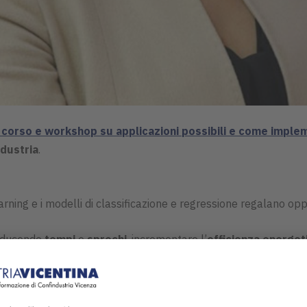
: corso e workshop su applicazioni possibili e come imple
ndustria
.
earning e i modelli di classificazione e regressione regalano op
iducendo
tempi
e
sprechi
, incrementare l’
efficienza energet
zando anche l'
integrazione
tra
algoritmi predittivi
e
processi