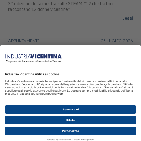
3^ edizione della mostra sulle STEAM: “12 illustratrici
raccontano 12 donne vicentine”.
Leggi
APPUNTAMENTI
03 LUGLIO 2026
Premio Campiello ad Asiago
Mercoledì 15 luglio, alle ore 17:30, Piazza Duomo ad Asiago
ospiterà una tappa del ciclo di incontri con gli autori finalisti del
Premio Campiello.
Leggi
© 2026 INDUSTRIA VICENTINA - Editore I.P.I srl, Piazza Castello 3
Vicenza - CF e P.IVA 00341780245 - Reg. Trib. Vicenza 431 del
12.2.1982 - Dir. resp. Simone Sinico
Disclaimer
Cookie
Privacy sito