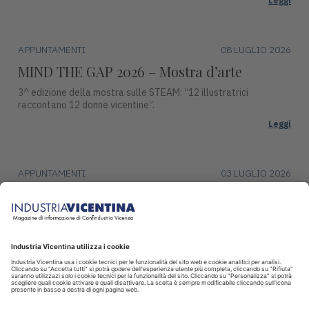
Leggi
APPUNTAMENTI
08 LUGLIO 2026
MIND THE GAP 2026 – Mostra d’arte
3^ edizione della mostra sulle STEAM: “12 illustratrici
raccontano 12 donne vicentine”.
Leggi
APPUNTAMENTI
03 LUGLIO 2026
Premio Campiello ad Asiago
Mercoledì 15 luglio, alle ore 17:30, Piazza Duomo ad Asiago
ospiterà una tappa del ciclo di incontri con gli autori finalisti del
Premio Campiello.
Leggi