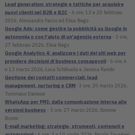
Lead generation: strategie e tattiche per acquisire
nuovi clienti nel B2B e B2C
- 6 ore, 13 e 20 febbraio
2026, Alessandro Facco ed Elisa Bego
Google Ads: come gestire la pubblicità su Google in
autonomia o con l'aiuto di un'agenzia esterna
- 3 ore,
27 febbraio 2026, Elisa Bego
Google Analytics 4: analizzare i dati dei siti web per
prendere decisioni di business consapevoli
- 6 ore, 6
e 13 marzo 2026, Luca Schibuola e Jessica Rando
Gestione dei contatti commerciali: lead
management, nurturing e CRM
- 3 ore, 20 marzo 2026,
Tommaso Dainese
WhatsApp per PMI: dalla comunicazione interna alle
versioni business
- 3 ore, 27 marzo 2026, Simone
Bonini
E-mail marketing: strategie, strumenti, contenuti e
automazioni
- 6 ore, 3 e 10 aprile 2026, Nicole Zavagnin