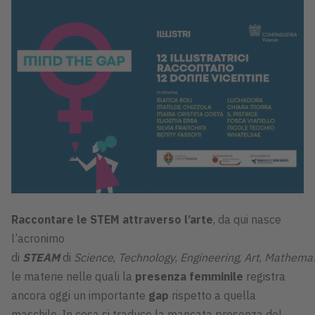
Raccontare le STEM attraverso l’arte
, da qui nasce
l’acronimo
di
STEAM
di
Science
,
Technology
,
Engineering
,
Art
,
Mathemat
le materie nelle quali la
presenza femminile
registra
ancora oggi un importante
gap
rispetto a quella
maschile. In cosa si traduce la mancata presenza del