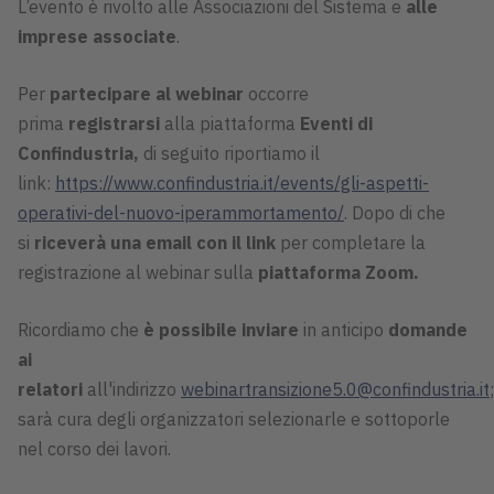
L’evento è rivolto alle Associazioni del Sistema e
alle
imprese associate
.
Per
partecipare al webinar
occorre
prima
registrarsi
alla piattaforma
Eventi di
Confindustria,
di seguito riportiamo il
link:
https://www.confindustria.it/events/gli-aspetti-
operativi-del-nuovo-iperammortamento/
. Dopo di che
si
riceverà una email con il link
per completare la
registrazione al webinar sulla
piattaforma Zoom
.
Ricordiamo che
è possibile inviare
in anticipo
domande
ai
relatori
all'indirizzo
webinartransizione5.0@confindustria.it
;
sarà cura degli organizzatori selezionarle e sottoporle
nel corso dei lavori.