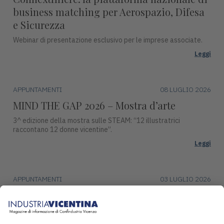
business matching per Aerospazio, Difesa
e Sicurezza
Webinar di presentazione esclusivo per le imprese associate.
Leggi
APPUNTAMENTI
08 LUGLIO 2026
MIND THE GAP 2026 – Mostra d’arte
3^ edizione della mostra sulle STEAM: “12 illustratrici
raccontano 12 donne vicentine”.
Leggi
APPUNTAMENTI
03 LUGLIO 2026
Premio Campiello ad Asiago
Mercoledì 15 luglio, alle ore 17:30, Piazza Duomo ad Asiago
ospiterà una tappa del ciclo di incontri con gli autori finalisti del