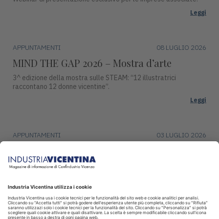
Leggi
APPUNTAMENTI
08 LUGLIO 2026
MIND THE GAP 2026 – Mostra d’arte
3^ edizione della mostra sulle STEAM: “12 illustratrici
raccontano 12 donne vicentine”.
Leggi
APPUNTAMENTI
03 LUGLIO 2026
Premio Campiello ad Asiago
Mercoledì 15 luglio, alle ore 17:30, Piazza Duomo ad Asiago
ospiterà una tappa del ciclo di incontri con gli autori finalisti del
Premio Campiello.
Leggi