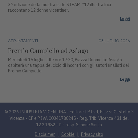
3^ edizione della mostra sulle STEAM: “12 illustratrici
raccontano 12 donne vicentine”.
Leggi
APPUNTAMENTI
03 LUGLIO 2026
Premio Campiello ad Asiago
Mercoledì 15 luglio, alle ore 17:30, Piazza Duomo ad Asiago
ospiterà una tappa del ciclo di incontri con gli autori finalisti del
Premio Campiello.
Leggi
© 2026 INDUSTRIA VICENTINA - Editore I.P.I srl, Piazza Castello 3
Vicenza - CF e P.IVA 00341780245 - Reg. Trib. Vicenza 431 del
12.2.1982 - Dir. resp. Simone Sinico
Disclaimer
Cookie
Privacy sito