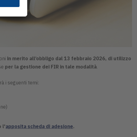
ioni
in merito all’obbligo dal 13 febbraio 2026, di utilizzo
ese
per la gestione dei FIR in tale modalità
.
à i seguenti temi:
one)
 l'
apposita scheda di adesione
.