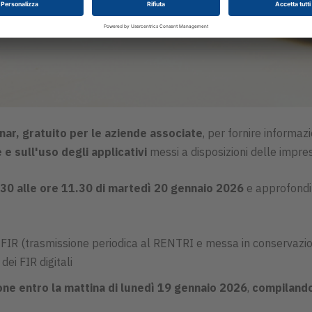
nar, gratuito per le aziende associate
, per fornire informaz
e e sull'uso degli applicativi
messi a disposizioni delle impr
.30 alle ore 11.30 di martedì 20 gennaio 2026
e approfondir
ei FIR (trasmissione periodica al RENTRI e messa in conservazi
dei FIR digitali
ne entro la mattina di lunedì 19 gennaio 2026
,
compilando