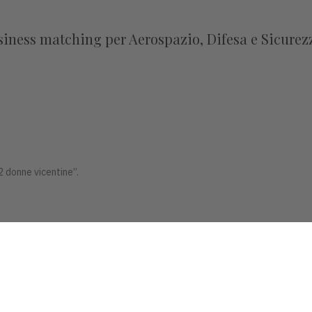
usiness matching per Aerospazio, Difesa e Sicurez
2 donne vicentine”.
na tappa del ciclo di incontri con gli autori finalisti del Premio Campiell