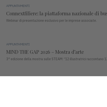
APPUNTAMENTI
Connextfiliere: la piattaforma nazionale di b
Webinar di presentazione esclusivo per le imprese associate.
APPUNTAMENTI
MIND THE GAP 2026 – Mostra d’arte
3^ edizione della mostra sulle STEAM: “12 illustratrici raccontano 1
APPUNTAMENTI
Premio Campiello ad Asiago
Mercoledì 15 luglio, alle ore 17:30, Piazza Duomo ad Asiago ospiterà u