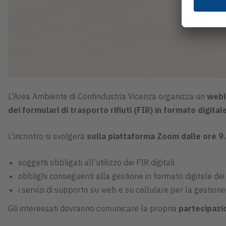
L'Area Ambiente di Confindustria Vicenza organizza un
webi
dei formulari di trasporto rifiuti (FIR) in formato digital
L'incontro si svolgerà
sulla piattaforma Zoom dalle ore 9
soggetti obbligati all’utilizzo dei FIR digitali
obblighi conseguenti alla gestione in formato digitale d
i servizi di supporto su web e su cellulare per la gestione 
Gli interessati dovranno comunicare la propria
partecipazio