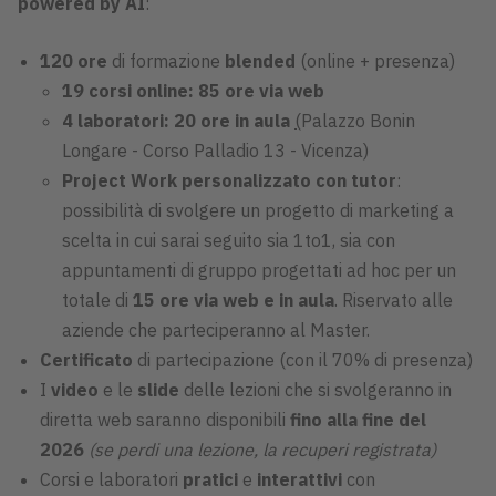
powered by AI
:
120 ore
di formazione
blended
(online + presenza)
19 corsi online:
85 ore
via web
4 laboratori:
20 ore in aula
(
Palazzo Bonin
Longare - Corso Palladio 13 - Vicenza)
Project Work personalizzato con tutor
:
possibilità di svolgere un progetto di marketing a
scelta in cui sarai seguito sia 1to1, sia con
appuntamenti di gruppo progettati ad hoc per un
totale di
15 ore via web e in aula
. Riservato alle
aziende che parteciperanno al Master.
Certificato
di partecipazione (con il 70% di presenza)
I
v
ideo
e le
s
lide
delle lezioni che si svolgeranno in
diretta web saranno disponibili
fino alla fine del
2026
(se perdi una lezione, la recuperi registrata)
Corsi e laboratori
pratici
e
interattivi
con