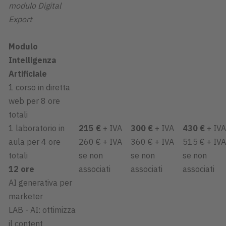
modulo Digital
Export
Modulo
Intelligenza
Artificiale
1 corso in diretta
web per 8 ore
totali
1 laboratorio in
215 €
+ IVA
300 €
+ IVA
430 €
+ IVA
aula per 4 ore
260 € + IVA
360 € + IVA
515 € + IVA
totali
se non
se non
se non
12 ore
associati
associati
associati
AI generativa per
marketer
LAB - AI: ottimizza
il content