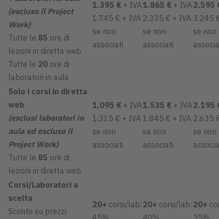
1.395 €
+ IVA
1.865 €
+ IVA
2.595 
(escluso il Project
1.745 € + IVA
2.335 € + IVA
3.245 
Work)
se non
se non
se non
Tutte le
85
ore di
associati
associati
associ
lezioni in diretta web
Tutte le
20
ore di
laboratori in aula
Solo i corsi in diretta
web
1.095 €
+ IVA
1.535 €
+ IVA
2.195 
(esclusi laboratori in
1.315 € + IVA
1.845 € + IVA
2.635 
aula ed escluso il
se non
se non
se non
Project Work)
associati
associati
associa
Tutte le
85
ore di
lezioni in diretta web
Corsi/Laboratori a
scelta
20+
corsi/lab:
20+
corsi/lab:
20+
cor
Sconto su prezzi
45%
40%
35%