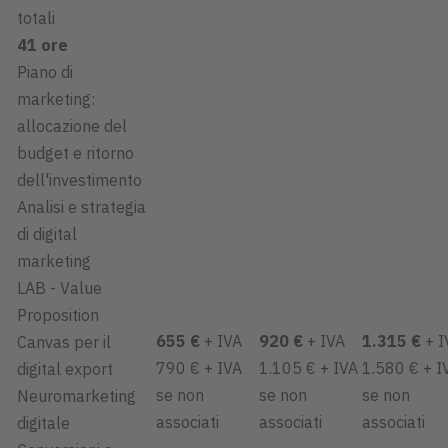
totali
41 ore
Piano di
marketing:
allocazione del
budget e ritorno
dell'investimento
Analisi e strategia
di digital
marketing
LAB - Value
Proposition
655 €
+ IVA
920 €
+ IVA
1.315 €
+ I
Canvas per il
790 € + IVA
1.105 € + IVA
1.580 € + I
digital export
se non
se non
se non
Neuromarketing
associati
associati
associati
digitale