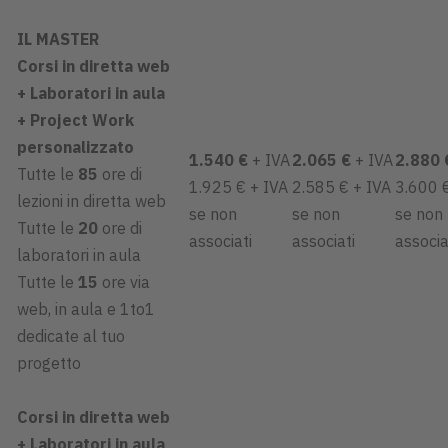
IL MASTER
Corsi in diretta web
+ Laboratori in aula
+ Project Work
personalizzato
1.540 €
+ IVA
2.065 €
+ IVA
2.880 
Tutte le
85
ore di
1.925 € + IVA
2.585 € + IVA
3.600 
lezioni in diretta web
se non
se non
se non
Tutte le
20
ore di
associati
associati
associ
laboratori in aula
Tutte le
15
ore via
web, in aula e 1to1
dedicate al tuo
progetto
Corsi in diretta web
+ Laboratori in aula