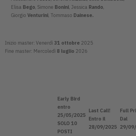
Elisa
Bego
, Simone
Bonini
, Jessica
Rando
,
Giorgio
Venturini
, Tommaso
Dainese
.
Inizio master: Venerdì
31 ottobre
2025
Fine master: Mercoledì
8 luglio
2026
Early Bird
entro
Last Call!
Full Pr
25/05/2025
Entro il
Dal
SOLO 10
28/09/2025
29/09
POSTI