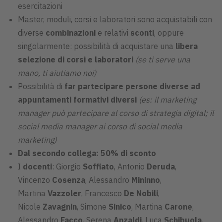
esercitazioni
Master, moduli, corsi e laboratori sono acquistabili con
diverse
combinazioni
e relativi
sconti
,
oppure
singolarmente: possibilità di acquistare una
libera
selezione di corsi e laboratori
(se ti serve una
mano, ti aiutiamo noi)
Possibilità di
far partecipare persone diverse ad
appuntamenti formativi diversi
(es: il marketing
manager può partecipare al corso di strategia digital; il
social media manager ai corso di social media
marketing)
Dal secondo collega:
50% di sconto
I
docenti
: Giorgio
Soffiato
, Antonio
Deruda
,
Vincenzo
Cosenza
, Alessandro
Mininno
,
Martina
Vazzoler
, Francesco
De Nobili
,
Nicole
Zavagnin
, Simone
Sinico
, Martina
Carone
,
Alessandro
Facco
, Serena
Anzaldi
, Luca
Schibuola
,