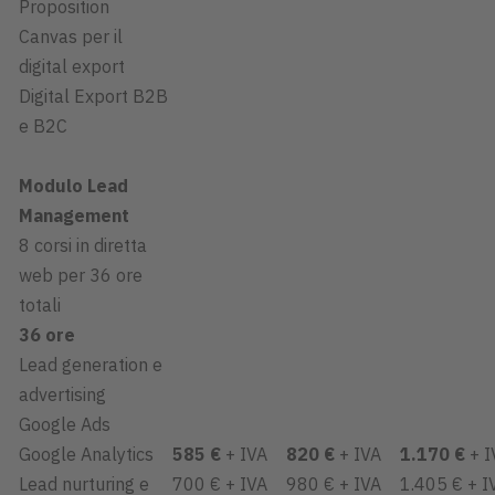
Proposition
Canvas per il
digital export
Digital Export B2B
e B2C
Modulo Lead
Management
8 corsi in diretta
web per 36 ore
totali
36 ore
Lead generation e
advertising
Google Ads
Google Analytics
585 €
+ IVA
820 €
+ IVA
1.170 €
+ I
Lead nurturing e
700 € + IVA
980 € + IVA
1.405 € + I