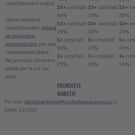
corsi/laboratori singoli
15+
corsi/lab:
15+
corsi/lab:
15+
cor
40%
35%
30%
Libera selezione
10+
corsi/lab:
10+
corsi/lab:
10+
cor
corsi/laboratori:
richiedi
35%
30%
25%
un preventivo
5+
corsi/lab:
5+
corsi/lab:
5+
cors
personalizzato
per una
30%
25%
20%
composizione libera
3+
corsi/lab:
3+
corsi/lab:
3+
cors
del percorso formativo
25%
20%
15%
ideale per te e il tuo
team
ISCRIVITI
SUBITO
Per info:
digitalmarketing@confindustria.vicenza.it
o
0444-232500.