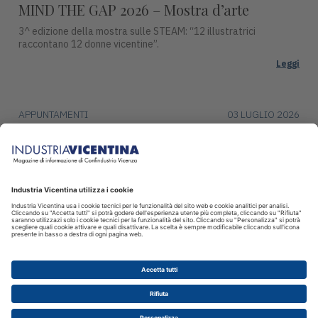
MIND THE GAP 2026 – Mostra d’arte
3^ edizione della mostra sulle STEAM: “12 illustratrici
raccontano 12 donne vicentine”.
Leggi
APPUNTAMENTI
03 LUGLIO 2026
Premio Campiello ad Asiago
Mercoledì 15 luglio, alle ore 17:30, Piazza Duomo ad Asiago
ospiterà una tappa del ciclo di incontri con gli autori finalisti del
Premio Campiello.
Leggi
© 2026 INDUSTRIA VICENTINA - Editore I.P.I srl, Piazza Castello 3
Vicenza - CF e P.IVA 00341780245 - Reg. Trib. Vicenza 431 del
12.2.1982 - Dir. resp. Simone Sinico