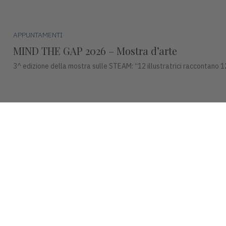
APPUNTAMENTI
MIND THE GAP 2026 – Mostra d’arte
3^ edizione della mostra sulle STEAM: “12 illustratrici raccontano 1
APPUNTAMENTI
Premio Campiello ad Asiago
Mercoledì 15 luglio, alle ore 17:30, Piazza Duomo ad Asiago ospiterà u
© 2026 INDUSTRIA VICENTINA - Editore I.P.I srl