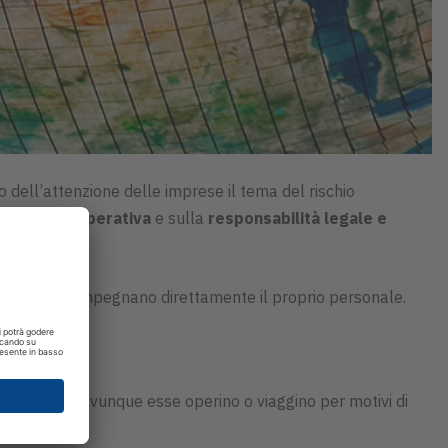
tro dell’attenzione delle imprese il tema del rischio
continuità operativa
e sulla
responsabilità legale e
l’estero che impegnano direttamente il proprio personale.
rie persone, ovunque esse operino o viaggino per motivi di