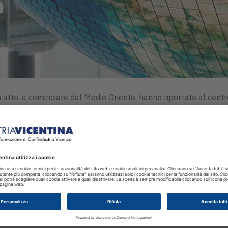
i in atto, a cominciare dal Medio Oriente, hanno riportato al cen
à aziendali, incidendo anche sulla
mobilità del personale
, sulla
o, ma una variabile concreta che può incidere sulle attività al
lo centrale.
r
proteggere
la salute, la sicurezza e il benessere delle prop