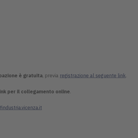
pazione è gratuita
, previa
registrazione al seguente link
.
link per il collegamento online
.
ndustria.vicenza.it