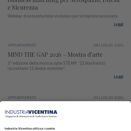
e Sicurezza
Webinar di presentazione esclusivo per le imprese associate.
Leggi
APPUNTAMENTI
08 LUGLIO 2026
MIND THE GAP 2026 – Mostra d’arte
3^ edizione della mostra sulle STEAM: “12 illustratrici
raccontano 12 donne vicentine”.
Leggi
APPUNTAMENTI
03 LUGLIO 2026
Premio Campiello ad Asiago
Mercoledì 15 luglio, alle ore 17:30, Piazza Duomo ad Asiago
ospiterà una tappa del ciclo di incontri con gli autori finalisti del
Premio Campiello.