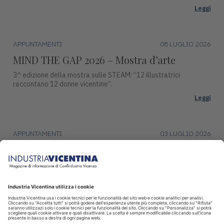
Leggi
APPUNTAMENTI
08 LUGLIO 2026
MIND THE GAP 2026 – Mostra d’arte
3^ edizione della mostra sulle STEAM: “12 illustratrici
raccontano 12 donne vicentine”.
Leggi
APPUNTAMENTI
03 LUGLIO 2026
Premio Campiello ad Asiago
Mercoledì 15 luglio, alle ore 17:30, Piazza Duomo ad Asiago
ospiterà una tappa del ciclo di incontri con gli autori finalisti del
Premio Campiello.
Leggi