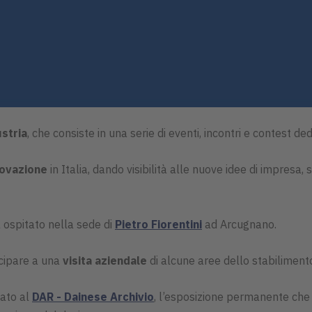
ustria
, che consiste in una serie di eventi, incontri e contest de
novazione
in Italia, dando visibilità alle nuove idee di impres
à ospitato nella sede di
Pietro Fiorentini
ad Arcugnano.
ecipare a una
visita aziendale
di alcune aree dello stabilimento
tato al
DAR - Dainese Archivio
, l’esposizione permanente che 