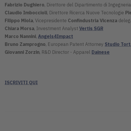
Fabrizio Dughiero
, Direttore del Dipartimento di Ingegneri
Claudio Imboccioli
, Direttore Ricerca Nuove Tecnologie
Pi
Filippo Miola
, Vicepresidente
Confindustria Vicenza
delega
Chiara Morsa
, Investment Analyst
Vertis SGR
Marco Nannini
,
Angels4Impact
Bruno Zamprogno
, European Patent Attorney
Studio Tort
Giovanni Zorzin
, R&D Director - Apparel
Dainese
ISCRIVITI QUI