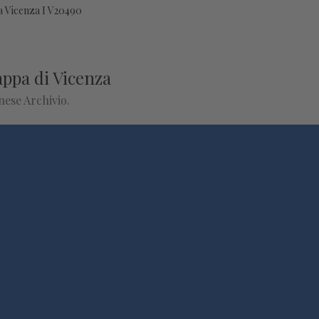
a Vicenza I V20490
appa di Vicenza
inese Archivio.