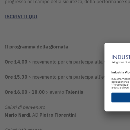
progresso nel campo della sicurezza, della performance spo
ISCRIVITI QUI
Il programma della giornata
Ore 14.00
> ricevimento per chi partecipa alla visita di
Piet
Ore 15.30
> ricevimento per chi partecipa all'evento
Talen
Ore 16.00 - 18.00
> evento
Talentis
Saluti di benvenuto
Mario Nardi
, AD
Pietro Fiorentini
Saluti istituzionali