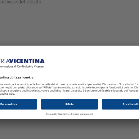
rtiva e del design.
ro Fiorentini
tis