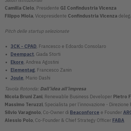
Camilla Cielo
, Presidente
GI Confindustria Vicenza
Filippo Miola
, Vicepresidente
Confindustria Vicenza
dele
Pitch delle startup selezionate
3CK - CPAD
, Francesco e Edoardo Consolaro
Deempact
, Giada Storti
Ekore
, Andrea Agostini
Elementag
, Francesco Zanin
Joule
, Mario Dashi
Tavola Rotonda:
Dall’idea all’impresa
Nicola Bruni Zani
, Renewable Business Developer
Pietro F
Massimo Teruzzi
, Specialista per l’innovazione - Direzion
Silvio Varagnolo
, Co-Owner di
Beaconforce
e Founder
AR
Alessio Polo
,
Co-Founder & Chief Strategy Officer
FABA