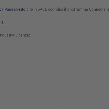
ca Passariello
che in SACE coordina il programma Connects, e i r
UI
.
industria Vicenza: