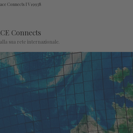
ace Connects I V19938
ACE Connects
lla sua rete internazionale.