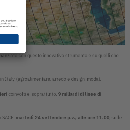
finanziato con questo innovativo strumento e su quelli che
e in Italy (agroalimentare, arredo e design, moda).
ieri
coinvolti e, soprattutto,
9 miliardi di linee di
on SACE,
martedì 24 settembre p.v., alle ore 11.00
, sulle