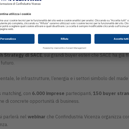
h Strategy di SACE
, sui grandi buyer esteri che SACE ha già 
 futuro.
mentale, le infrastrutture, l’energia e i settori simbolo del mad
s matching, con
6.000 imprese
partecipanti,
150 buyer stran
one di concrete opportunità di business.
si parlerà nel
webinar
che Confindustria Vicenza organizza c
nza.