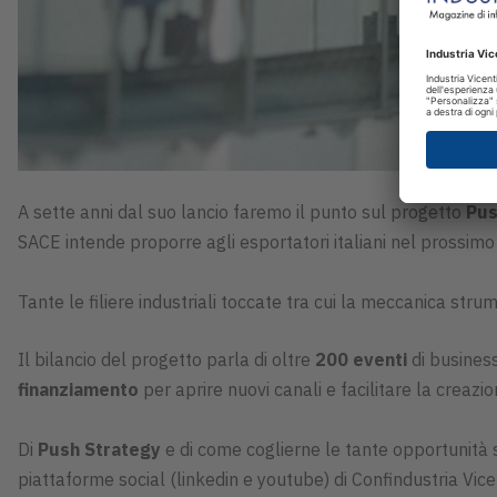
A sette anni dal suo lancio faremo il punto sul progetto
Pus
SACE intende proporre agli esportatori italiani nel prossimo
Tante le filiere industriali toccate tra cui la meccanica stru
Il bilancio del progetto parla di oltre
200 eventi
di busines
finanziamento
per aprire nuovi canali e facilitare la creazi
Di
Push Strategy
e di come coglierne le tante opportunità 
piattaforme social (linkedin e youtube) di Confindustria Vice