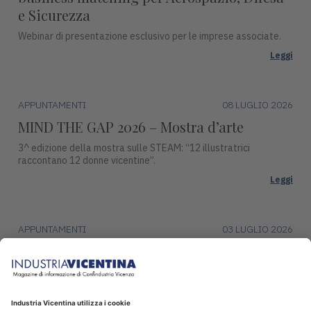
e Sicurezza
Webinar di presentazione esclusivo per le imprese associate.
Leggi
APPUNTAMENTI
08 LUGLIO 2026
MIND THE GAP 2026 – Mostra d’arte
3^ edizione della mostra sulle STEAM: “12 illustratrici
raccontano 12 donne vicentine”.
Leggi
APPUNTAMENTI
03 LUGLIO 2026
Premio Campiello ad Asiago
Mercoledì 15 luglio, alle ore 17:30, Piazza Duomo ad Asiago
ospiterà una tappa del ciclo di incontri con gli autori finalisti del
Premio Campiello.