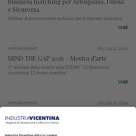
business matching per Aerospazio, Difesa
e Sicurezza
Webinar di presentazione esclusivo per le imprese associate.
Leggi
APPUNTAMENTI
08 LUGLIO 2026
MIND THE GAP 2026 – Mostra d’arte
3^ edizione della mostra sulle STEAM: “12 illustratrici
raccontano 12 donne vicentine”.
Leggi
APPUNTAMENTI
03 LUGLIO 2026
Premio Campiello ad Asiago
Mercoledì 15 luglio, alle ore 17:30, Piazza Duomo ad Asiago
ospiterà una tappa del ciclo di incontri con gli autori finalisti del
Premio Campiello.