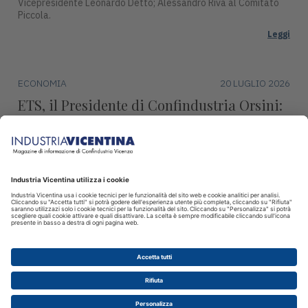
Vicepresidente Leonardo Detto; Alessandro Riva al Comitato
Piccola.
Leggi
ECONOMIA
20 LUGLIO 2026
ETS, il Presidente di Confindustria Orsini:
"Revisione marginale, condanna l’industria
europea"
Continueremo ad impegnarci per difendere la produzione,
l’occupazione e la sovranità europea.
Leggi
© 2026 INDUSTRIA VICENTINA - Editore I.P.I srl, Piazza Castello 3
Vicenza - CF e P.IVA 00341780245 - Reg. Trib. Vicenza 431 del
12.2.1982 - Dir. resp. Simone Sinico