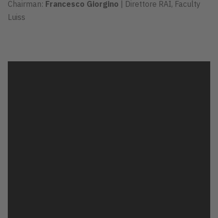
Chairman:
Francesco Giorgino
| Direttore RAI, Faculty
Luiss