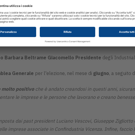
to
Barbara Beltrame Giacomello
Presidente
degli Industrial
mblea Generale
per l'elezione, nel mese di
giugno
, a seguito
 molto positivo
che è andato creandosi in questi anni, sicuram
entare le imprese e le persone che lavorano e creano benesser
posta dai past president Luciano Vescovi, Giuseppe Zigliotto
elle imprese associate in Confindustria Vicenza. Infine, faccio 