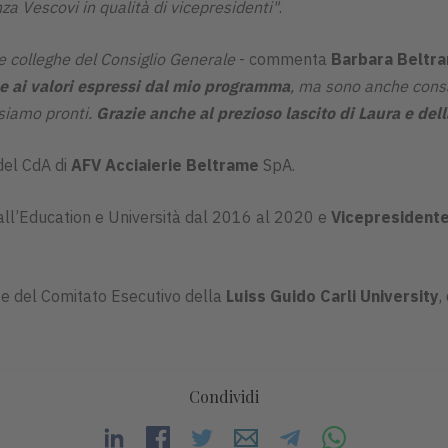
za Vescovi in qualità di vicepresidenti"
.
le colleghe del Consiglio Generale
- commenta
Barbara Beltr
e ai valori espressi dal mio programma
, ma sono anche consa
 siamo pronti.
Grazie anche al prezioso lascito di Laura e de
del CdA di
AFV Acciaierie Beltrame
SpA.
 all’Education e Università dal 2016 al 2020 e
Vicepresidente
 e del Comitato Esecutivo della
Luiss
Guido Carli University
,
Condividi