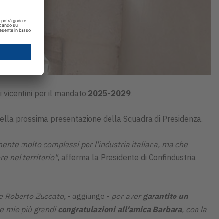
i vicentini per il mandato
2025-2029
.
 della prossima presentazione della Squadra di Presidenza.
ente molto complessi per l'industria italiana, ma che
e nel territorio"
, afferma la Presidente di Confindustria
 e Roberto Zuccato,
- aggiunge -
per aver
garantito un
le mie più grandi
congratulazioni all'amica Barbara
, con la