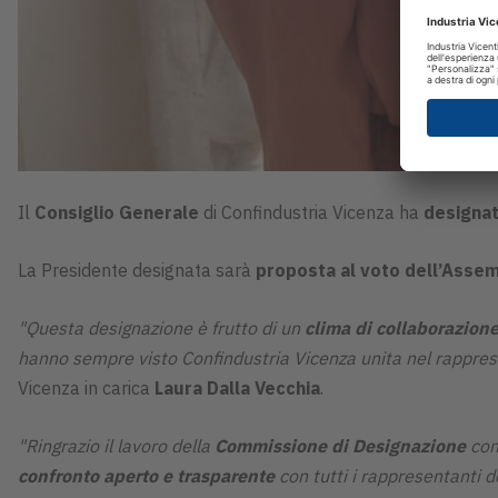
Il
Consiglio Generale
di Confindustria Vicenza ha
designa
La Presidente designata sarà
proposta al voto dell’Asse
"Questa designazione è frutto di un
clima di collaborazione
hanno sempre visto Confindustria Vicenza unita nel rappres
Vicenza in carica
Laura Dalla Vecchia
.
"Ringrazio il lavoro della
Commissione di Designazione
com
confronto aperto e trasparente
con tutti i rappresentanti d