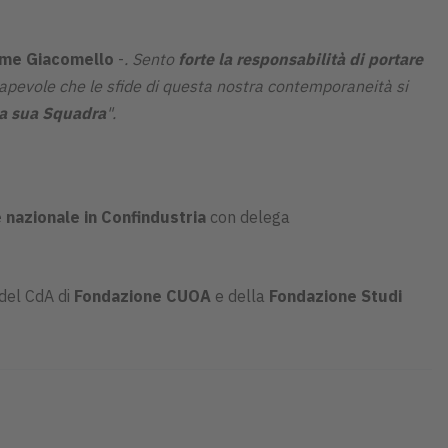
ame Giacomello
-
. Sento
forte la responsabilità di portare
pevole che le sfide di questa nostra contemporaneità si
lla sua Squadra
".
 nazionale in Confindustria
con delega
 del CdA di
Fondazione
CUOA
e della
Fondazione Studi