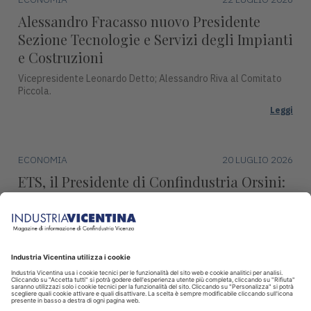
Alessandro Fracasso nuovo Presidente
Sezione Tecnologie e Servizi degli Impianti
e Costruzioni
Vicepresidente Leonardo Detto; Alessandro Riva al Comitato
Piccola.
Leggi
ECONOMIA
20 LUGLIO 2026
ETS, il Presidente di Confindustria Orsini:
"Revisione marginale, condanna l’industria
europea"
Continueremo ad impegnarci per difendere la produzione,
l’occupazione e la sovranità europea.
Leggi