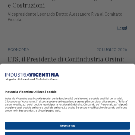
e Costruzioni
Vicepresidente Leonardo Detto; Alessandro Riva al Comitato
Piccola.
Leggi
ECONOMIA
20 LUGLIO 2026
ETS, il Presidente di Confindustria Orsini:
"Revisione marginale, condanna l’industria
europea"
Continueremo ad impegnarci per difendere la produzione,
l’occupazione e la sovranità europea.
Leggi
© 2026 INDUSTRIA VICENTINA - Editore I.P.I srl, Piazza Castello 3