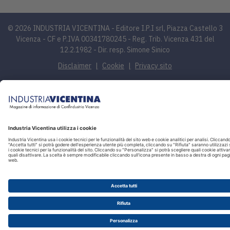
© 2026 INDUSTRIA VICENTINA - Editore I.P.I srl, Piazza Castello 3
Vicenza - CF e P.IVA 00341780245 - Reg. Trib. Vicenza 431 del
12.2.1982 - Dir. resp. Simone Sinico
Disclaimer
Cookie
Privacy sito