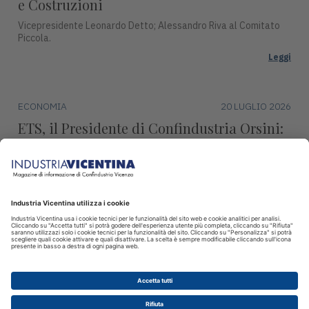
e Costruzioni
Vicepresidente Leonardo Detto; Alessandro Riva al Comitato
Piccola.
Leggi
ECONOMIA
20 LUGLIO 2026
ETS, il Presidente di Confindustria Orsini:
"Revisione marginale, condanna l’industria
europea"
Continueremo ad impegnarci per difendere la produzione,
l’occupazione e la sovranità europea.
Leggi
© 2026 INDUSTRIA VICENTINA - Editore I.P.I srl, Piazza Castello 3
Vicenza - CF e P.IVA 00341780245 - Reg. Trib. Vicenza 431 del