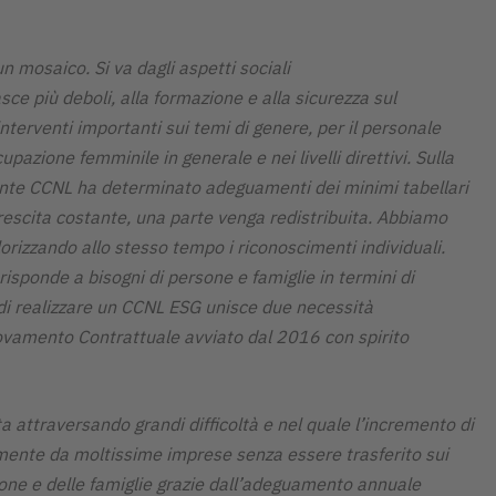
 mosaico. Si va dagli aspetti sociali
asce più deboli, alla formazione e alla sicurezza sul
nterventi importanti sui temi di genere, per il personale
zione femminile in generale e nei livelli direttivi. Sulla
dente CCNL ha determinato adeguamenti dei minimi tabellari
 crescita costante, una parte venga redistribuita. Abbiamo
alorizzando allo stesso tempo i riconoscimenti individuali.
risponde a bisogni di persone e famiglie in termini di
ta di realizzare un CCNL ESG unisce due necessità
nnovamento Contrattuale avviato dal 2016 con spirito
ta attraversando grandi difficoltà e nel quale l’incremento di
almente da moltissime imprese senza essere trasferito sui
rsone e delle famiglie grazie dall’adeguamento annuale