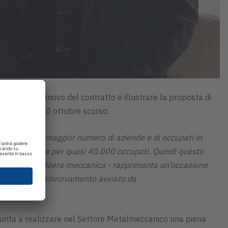
tativa di rinnovo del contratto e illustrare la proposta di
enaria del 10 ottobre scorso.
ttore con il maggior numero di aziende e di occupati in
a nostra Sezione per quasi 40.000 occupati. Quindi questo
rio, valga la filiera meccanica - rappresenta un’occasione
il percorso di rinnovamento avviato da
”.
punta a realizzare nel Settore Metalmeccanico una piena