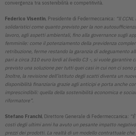
convergenza tra sostenibilità e competitività.
Federico Visentin
, Presidente di Federmeccanica:
“ll CCNL 
solidaristici come quanto previsto per la non autosufficienza 
lavoro, agli aspetti ambientali, fino alla governance sugli a
femminile: come il potenziamento della previdenza complement
retribuzione, ferme restando la garanzia di adeguamento all
pari a circa 310 euro lordi al livello C3 -, si vuole garanti
previsto una soluzione per tutti quei casi in cui non ci sono 
Inoltre, la revisione dell
’istituto degli scatti diventa un nuo
disponibilità finanziaria grazie agli anticipi e porta anche c
imprescindibili: quella della sostenibilità economica e soci
riformatore”.
Stefano Franchi
, Direttore Generale di Federmeccanica:
“È
costi degli ultimi anni ha avuto un pesante impatto negativo
prezzi dei prodotti. La realtà di un modello contrattuale ch