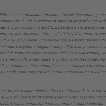
ESG è un insieme di elementi, come tasselli che compongono un
lungo tutta la vita e l’assistenza sanitaria integrativa per le f
ppalti e la partecipazione. Il CCNL ESG è anche attraversato da i
are, la formazione mirata, e gli obiettivi di aumentare l’occupa
’IPCA NEI già previste - che nel periodo di vigenza del prece
re che laddove si genera adeguata marginalità, in un percorso di
premi di risultato o elementi economici collettivi in azienda, v
vo elemento volto a valorizzare la continuità professionale, che 
on il sesto biennio ulteriori benefici non assorbibili. La propos
ale e quella della competitività, continuando ad animare il Ri
 una proposta calata nella realtà. La realtà di un Settore che s
 su una già ridotta profittabilità essendo stato assorbito tot
e ha dato risposte importanti per sostenere il reddito delle pe