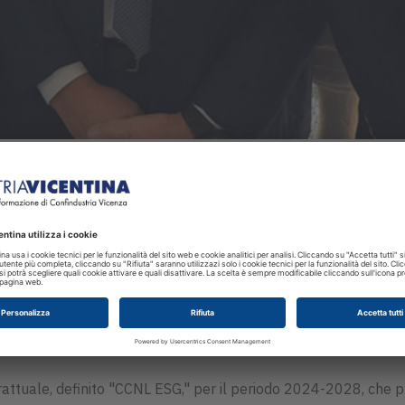
i di Federmeccanica per un aggiornamento sullo stato della trat
AL alle Organizzazioni Sindacali durante l’ultima riunione pl
d Elettronica di Confindustria Vicenza:
“Stiamo parlando del se
liera. In Confindustria Vicenza contiamo oltre 500 aziende nell
n collega vicentino, giusto per sottolineare quanto, nel territo
e proposta e confrontarsi sul contesto economico in cui si pone 
re il confronto avviato con le stesse organizzazioni sindacali
attuale, definito "CCNL ESG," per il periodo 2024-2028, che 