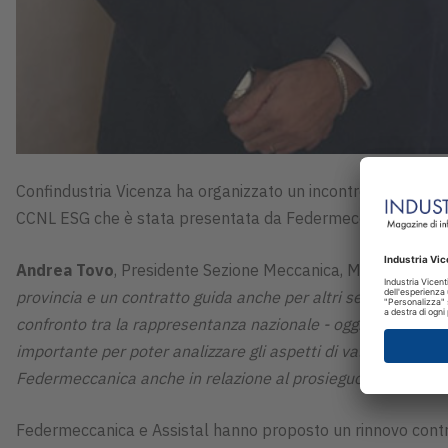
Confindustria Vicenza ha organizzato un incontro con i vertic
CCNL ESG che è stata presentata da Federmeccanica e ASSIST
Andrea Tovo
, Presidente Sezione Meccanica, Metallurgica e
provincia e un contratto guida anche per altri settori di fi
confronto tra la rappresentanza nazionale - oggi in capo ad u
importante per poter analizzare gli aspetti di valore di tal
Federmeccanica anche in relazione al prosieguo che potrà ave
Federmeccanica e Assistal hanno proposto un rinnovo contr