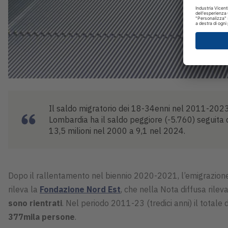
Il saldo migratorio dei 18-34enni nel 2011-2023 
Lombardia ha il saldo peggiore (-5.760) seguita d
13,5 milioni nel 2000 a 9,1 nel 2024.
Dopo il rallentamento nel biennio 2020-2021, l’emigrazione de
rileva la
Fondazione Nord Est
, che nella Nota diffusa ril
sono rientrati
. Nel periodo 2011-23 (tredici anni) il totale 
377mila persone
.