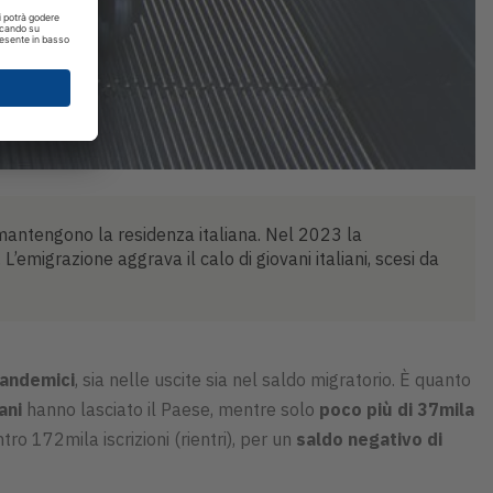
 mantengono la residenza italiana. Nel 2023 la
emigrazione aggrava il calo di giovani italiani, scesi da
pandemici
, sia nelle uscite sia nel saldo migratorio. È quanto
ani
hanno lasciato il Paese, mentre solo
poco più di 37mila
ro 172mila iscrizioni (rientri), per un
saldo negativo di