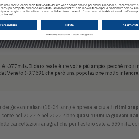
è -377mila. Il dato reale è tre volte più ampio, perché molti
al Veneto (-3.759), che però una popolazione molto inferiore. L’
i giovani italiani (18-34 anni) è ripresa ai più alti
ritmi pre
eva come nel 2022 e nel 2023 siano
quasi 100mila giovani itali
delle cancellazioni anagrafiche per l’estero sale a 550mila, cont