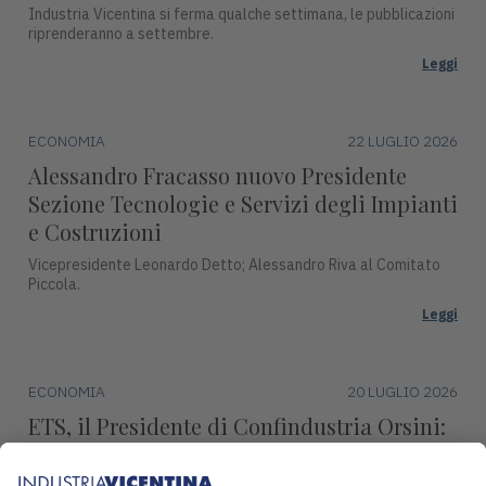
Industria Vicentina si ferma qualche settimana, le pubblicazioni
riprenderanno a settembre.
Leggi
ECONOMIA
22 LUGLIO 2026
Alessandro Fracasso nuovo Presidente
Sezione Tecnologie e Servizi degli Impianti
e Costruzioni
Vicepresidente Leonardo Detto; Alessandro Riva al Comitato
Piccola.
Leggi
ECONOMIA
20 LUGLIO 2026
ETS, il Presidente di Confindustria Orsini:
"Revisione marginale, condanna l’industria
europea"