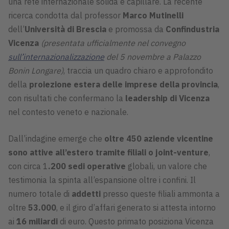
una rete internazionale solida e capillare. La recente
ricerca condotta dal professor
Marco Mutinelli
dell’
Università di Brescia
e promossa da
Confindustria
Vicenza
(presentata ufficialmente nel convegno
sull’internazionalizzazione
del 5 novembre a Palazzo
Bonin Longare)
, traccia un quadro chiaro e approfondito
della
proiezione estera delle imprese della provincia
,
con risultati che confermano la
leadership di Vicenza
nel contesto veneto e nazionale.
Dall’indagine emerge che
oltre 450 aziende vicentine
sono attive all’estero tramite filiali o joint-venture
,
con circa 1
.200 sedi operative
globali, un valore che
testimonia la spinta all’espansione oltre i confini. Il
numero totale di
addetti
presso queste filiali ammonta a
oltre
53.000
, e il giro d’affari generato si attesta intorno
ai
16 miliardi
di euro. Questo primato posiziona Vicenza