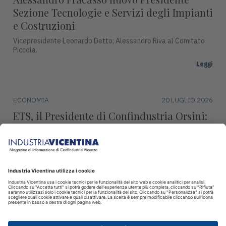
Sezione Tecnologie e Servizi degli Impianti
e Costruzioni
Vicepresidente Leonardo Detto; Alessandro Riva al Comitato
Piccola.
Leggi
ECONOMIA
20 LUGLIO 2026
ETS, il Presidente di Confindustria Orsini:
"Revisione marginale, condanna l’industria
europea"
Continueremo ad impegnarci per difendere la produzione,
l’occupazione e la sovranità europea.
Leggi