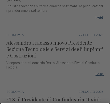
Industria Vicentina si ferma qualche settimana, le pubblicazioni
riprenderanno a settembre.
Leggi
ECONOMIA
22 LUGLIO 2026
Alessandro Fracasso nuovo Presidente
Sezione Tecnologie e Servizi degli Impianti
e Costruzioni
Vicepresidente Leonardo Detto; Alessandro Riva al Comitato
Piccola.
Leggi
ECONOMIA
20 LUGLIO 2026
ETS, il Presidente di Confindustria Orsini:
"Revisione marginale, condanna l’industria