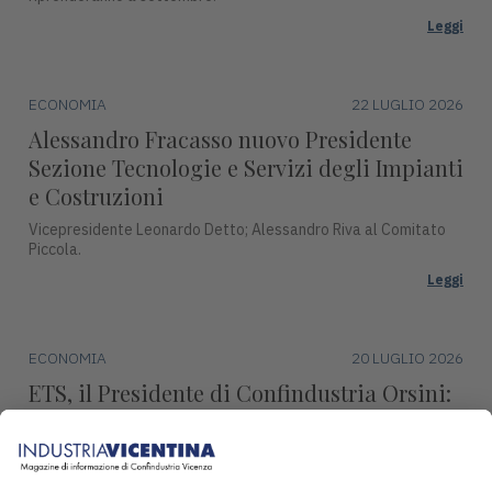
Leggi
ECONOMIA
22 LUGLIO 2026
Alessandro Fracasso nuovo Presidente
Sezione Tecnologie e Servizi degli Impianti
e Costruzioni
Vicepresidente Leonardo Detto; Alessandro Riva al Comitato
Piccola.
Leggi
ECONOMIA
20 LUGLIO 2026
ETS, il Presidente di Confindustria Orsini:
"Revisione marginale, condanna l’industria
europea"
Continueremo ad impegnarci per difendere la produzione,