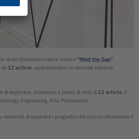
le dodici illustrazioni della mostra
"
Mind the Gap
"
,
e da
12 artiste
, rappresentano la seconda edizione
ne di esplorare, attraverso il punto di vista di
12 artiste
, il
chnology, Engineering, Arts, Mathematic.
a necessità di superare i pregiudizi che ancora influenzano il