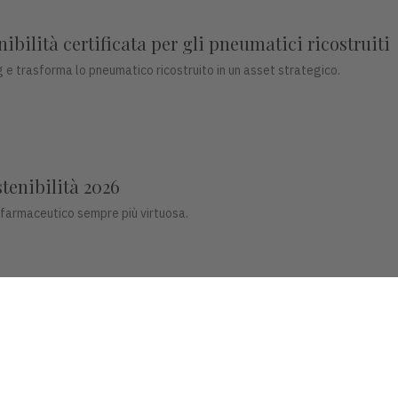
bilità certificata per gli pneumatici ricostruiti
 e trasforma lo pneumatico ricostruito in un asset strategico.
stenibilità 2026
 farmaceutico sempre più virtuosa.
co del futuro
ligenti per il settore dentale.