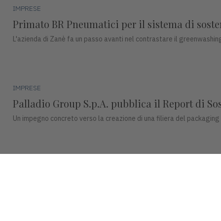
IMPRESE
Primato BR Pneumatici per il sistema di sosteni
L'azienda di Zanè fa un passo avanti nel contrastare il greenwashing
IMPRESE
Palladio Group S.p.A. pubblica il Report di So
Un impegno concreto verso la creazione di una filiera del packaging
IMPRESE
DentalArt presenta ZERO per lo studio dentisti
La soluzione integra design, funzionalità avanzate e tecnologie intel