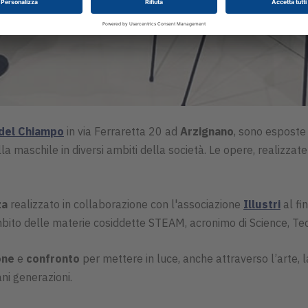
del Chiampo
in via Ferraretta 20 ad
Arzignano
, sono esposte 
la maschile in diversi ambiti della società. Le opere, realizzat
za
realizzato in collaborazione con l'associazione
Illustri
al fi
mbito delle materie cosiddette STEAM, acronimo di Science, Te
ione
e
confronto
per mettere in luce, anche attraverso l’arte, l
ni generazioni.