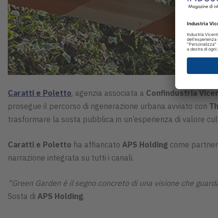
Caratti e Poletto
, agenzia associata a
Confindustria Vice
prosegue il percorso di rigenerazione urbana avviato con
Th
trasformare la sosta pubblica in un’esperienza di valore cu
Caratti e Poletto
ha affiancato
APS Holding
come partner 
narrazione integrata su tutti i canali.
“Green Garden è il segno concreto di una visione che guarda olt
Sosta di
APS Holding
.