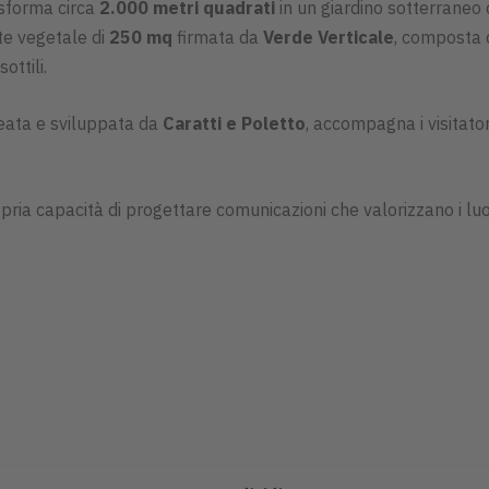
rasforma circa
2.000 metri quadrati
in un giardino sotterraneo d
ete vegetale di
250 mq
firmata da
Verde Verticale
, composta 
ottili.
ideata e sviluppata da
Caratti e Poletto
, accompagna i visitato
ria capacità di progettare comunicazioni che valorizzano i luog