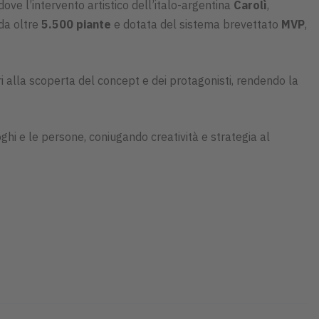
ove l’intervento artistico dell’italo-argentina
Carolì
,
da oltre
5.500 piante
e dotata del sistema brevettato
MVP
,
ri alla scoperta del concept e dei protagonisti, rendendo la
hi e le persone, coniugando creatività e strategia al