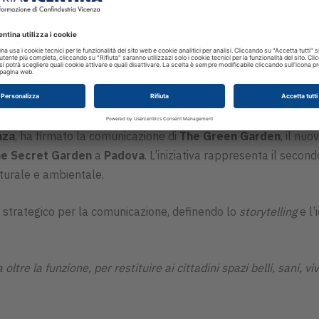
nza
, ha firmato la comunicazione di
The Green Garden
, il nu
e Secret Garden
a
Padova
. L’iniziativa rappresenta il second
lturale e ambientale.
strategico per la comunicazione, definendo lo
storytelling
e l’
re la funzione, per restituire ai cittadini spazi belli, sani, viv