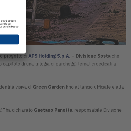
ovo progetto di
APS Holding S.p.A.
– Divisione Sosta
che
o capitolo di una trilogia di parcheggi tematici dedicati a
identità visiva di
Green Garden
fino al lancio ufficiale e alla
i.”
ha dichiarato
Gaetano Panetta
, responsabile Divisione