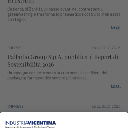
ricostruiti
L'azienda di Zanè fa un passo avanti nel contrastare il
greenwashing e trasforma lo pneumatico ricostruito in un asset
strategico.
Leggi
IMPRESE
16 LUGLIO 2026
Palladio Group S.p.A. pubblica il Report di
Sostenibilità 2026
Un impegno concreto verso la creazione di una filiera del
packaging farmaceutico sempre più virtuosa.
Leggi
IMPRESE
16 LUGLIO 2026
DentalArt presenta ZERO per lo studio
dentistico del futuro