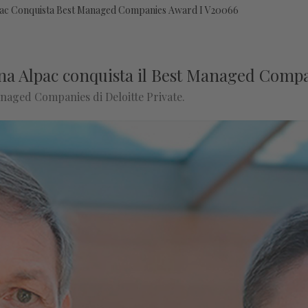
lpac Conquista Best Managed Companies Award I V20066
tina Alpac conquista il Best Managed Com
anaged Companies di Deloitte Private.