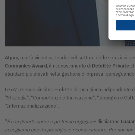
Alpac
, realtà vicentina leader nel settore delle soluzioni pe
Companies Award
, il riconoscimento di
Deloitte Private
ch
standard più elevati nella gestione d’impresa, perseguendo 
Le 67 aziende vincitrici – elette da una giuria indipendente 
“Strategia”, “Competenze e Innovazione”, “Impegno e Cultu
“Internazionalizzazione”.
“
È con grande onore e profondo orgoglio
– dichiarano
Lucia
accogliamo questo prestigioso riconoscimento. Per noi non si