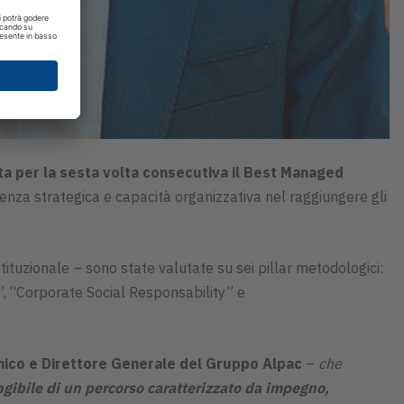
a per la sesta volta consecutiva il Best Managed
za strategica e capacità organizzativa nel raggiungere gli
tituzionale – sono state valutate su sei pillar metodologici:
, “Corporate Social Responsability” e
nico e Direttore Generale del Gruppo Alpac
–
che
angibile di un percorso caratterizzato da impegno,