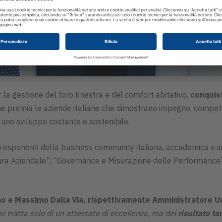
r la gestione del foro finestra e del comfort abitativo,
conquist
e premia le aziende italiane che dimostrano impegno, competen
uno sviluppo costante e sostenibile.
di esponenti della business community italiana, accademica e is
ra Aziendale”, “Governance e Misurazione delle Performance”
no e Massimo Dalla Via, rispettivamente Amministratore U
 tratta solo di un attestato di eccellenza, ma del
risultato t