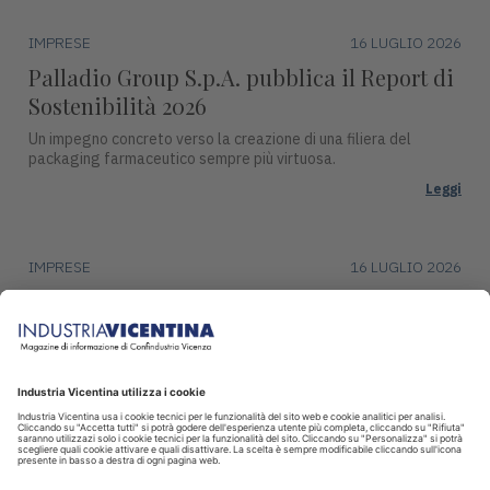
IMPRESE
16 LUGLIO 2026
Palladio Group S.p.A. pubblica il Report di
Sostenibilità 2026
Un impegno concreto verso la creazione di una filiera del
packaging farmaceutico sempre più virtuosa.
Leggi
IMPRESE
16 LUGLIO 2026
DentalArt presenta ZERO per lo studio
dentistico del futuro
La soluzione integra design, funzionalità avanzate e tecnologie
intelligenti per il settore dentale.
Leggi