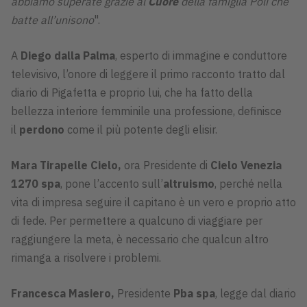
abbiamo superate grazie al
Cuore
della famiglia Poli che
batte all’unisono
".
A
Diego dalla Palma
, esperto di immagine e conduttore
televisivo, l’onore di leggere il primo racconto tratto dal
diario di Pigafetta e proprio lui, che ha fatto della
bellezza interiore femminile una professione, definisce
il
perdono
come il più potente degli elisir.
Mara Tirapelle Cielo,
ora Presidente di
Cielo Venezia
1270 spa
, pone l’accento sull’
altruismo
, perché nella
vita di impresa seguire il capitano è un vero e proprio atto
di fede. Per permettere a qualcuno di viaggiare per
raggiungere la meta, è necessario che qualcun altro
rimanga a risolvere i problemi.
Francesca Masiero,
Presidente
Pba spa
, legge dal diario