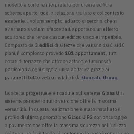
modello a corte reinterpretato per creare edifici a
schema aperto, cioè in relazione tra loro e col contesto
esistente. I volumi semplici ad arco di cerchio, che si
alternano a volumi sfaccettati, apportano un effetto
scultoreo che rende ciascun edificio unico e irripetibile.
Composto da
3 edifici
di altezze che variano dai 6 ai 10
piani, il complesso prevede
101 appartamenti
, tutti
dotati di terrazze che offrono affacci e luminosità
particolari a ogni singola unità abitativa grazie ai
parapetti tutto vetro
installati da
Gonzato Group
.
La scelta progettuale è ricaduta sul sistema
Glass U
, il
sistema parapetto tutto vetro che offre la massima
versatilità. In questa realizzazione è stato installato il
profilo di ultima generazione
Glass U P2
con ancoraggio
a pavimento che offre la massima sicurezza nell’utilizzo
del terrazzo facilitando al contempo la posa in opera che