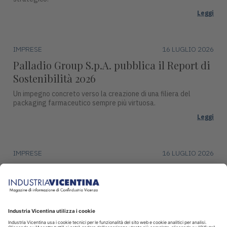
Leggi
IMPRESE
16 LUGLIO 2026
Palladio Group S.p.A. pubblica il Report di
Sostenibilità 2026
Un impegno concreto verso la creazione di una filiera del
packaging farmaceutico sempre più virtuosa.
Leggi
IMPRESE
16 LUGLIO 2026
DentalArt presenta ZERO per lo studio
dentistico del futuro
La soluzione integra design, funzionalità avanzate e tecnologie
intelligenti per il settore dentale.
Leggi