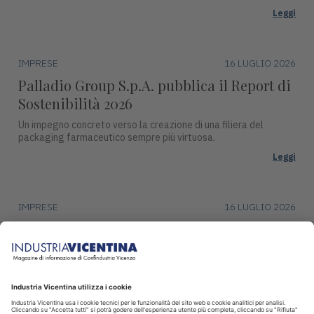
Leggi
IMPRESE
16 LUGLIO 2026
Palladio Group S.p.A. pubblica il Report di
Sostenibilità 2026
Un impegno concreto verso la creazione di una filiera del
packaging farmaceutico sempre più virtuosa.
Leggi
IMPRESE
16 LUGLIO 2026
DentalArt presenta ZERO per lo studio
dentistico del futuro
La soluzione integra design, funzionalità avanzate e tecnologie
intelligenti per il settore dentale.
Leggi