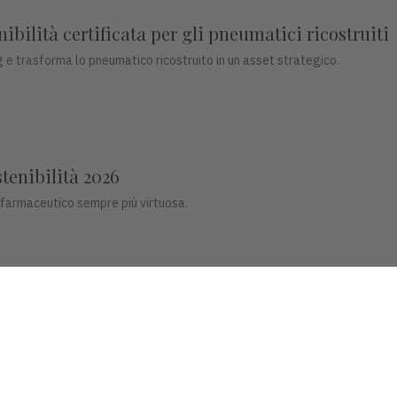
bilità certificata per gli pneumatici ricostruiti
 e trasforma lo pneumatico ricostruito in un asset strategico.
stenibilità 2026
 farmaceutico sempre più virtuosa.
co del futuro
ligenti per il settore dentale.