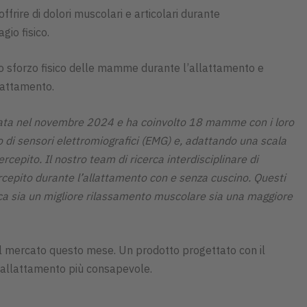
offrire di dolori muscolari e articolari durante
gio fisico.
 lo sforzo fisico delle mamme durante l’allattamento e
lattamento.
iata nel novembre 2024 e ha coinvolto 18 mamme con i loro
o di sensori elettromiografici (EMG) e, adattando una scala
cepito. Il nostro team di ricerca interdisciplinare di
 percepito durante l’allattamento con e senza cuscino. Questi
sca sia un migliore rilassamento muscolare sia una maggiore
 sul mercato questo mese. Un prodotto progettato con il
’allattamento più consapevole.