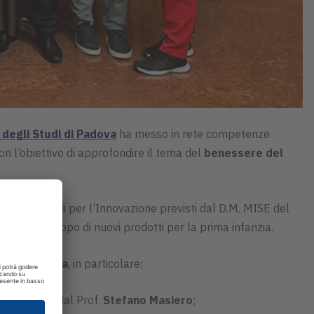
 degli Studi di Padova
ha messo in rete competenze
on l’obiettivo di approfondire il tema del
benessere del
degli Accordi per l’Innovazione previsti dal D.M. MISE del
ili allo sviluppo di nuovi prodotti per la prima infanzia.
rsità Padova
, in particolare:
ne, diretta dal Prof.
Stefano Masiero
;