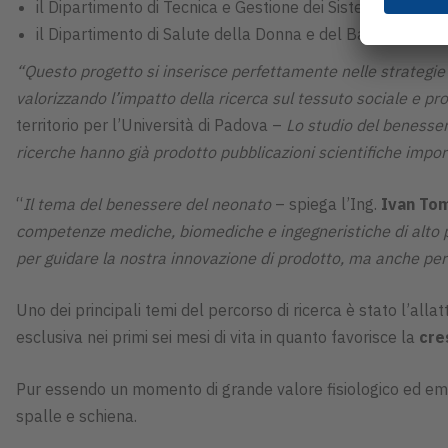
il Dipartimento di Tecnica e Gestione dei Sistemi Industria
il Dipartimento di Salute della Donna e del Bambino (SBD)
“Questo progetto si inserisce perfettamente nelle strategie d
valorizzando l’impatto della ricerca sul tessuto sociale e pro
territorio per l’Università di Padova –
Lo studio del benessere
ricerche hanno già prodotto pubblicazioni scientifiche impor
“
Il tema del benessere del neonato
– spiega l’Ing.
Ivan To
competenze mediche, biomediche e ingegneristiche di alto pr
per guidare la nostra innovazione di prodotto, ma anche per 
Uno dei principali temi del percorso di ricerca è stato l’alla
esclusiva nei primi sei mesi di vita in quanto favorisce la
cre
Pur essendo un momento di grande valore fisiologico ed emoti
spalle e schiena.