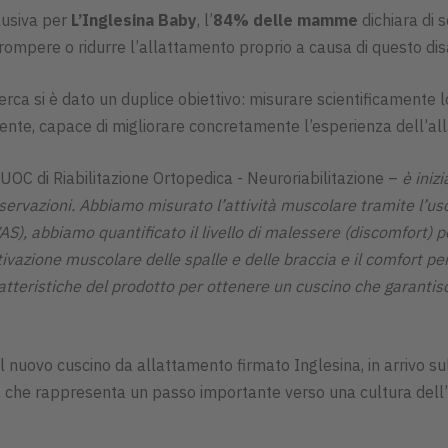
lusiva per
L’Inglesina Baby
, l’
84% delle mamme
dichiara di s
rompere o ridurre l’allattamento proprio a causa di questo disa
cerca si è dato un duplice obiettivo: misurare scientificamente
ente, capace di migliorare concretamente l’esperienza dell’al
l’UOC di Riabilitazione Ortopedica - Neuroriabilitazione –
è iniz
servazioni. Abbiamo misurato l’attività muscolare tramite l’us
S), abbiamo quantificato il livello di malessere (discomfort) per
'attivazione muscolare delle spalle e delle braccia e il comfort
atteristiche del prodotto per ottenere un cuscino che garanti
 il nuovo cuscino da allattamento firmato Inglesina, in arrivo
, che rappresenta un passo importante verso una cultura dell