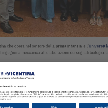
ntina che opera nel settore della
prima infanzia
, e l’
Università
l’ingegneria meccanica all’elaborazione dei segnali biologici, c
l Made in Italy
(MIMIT) e dalla
Regione Veneto
nell’ambito 
e i parametri oggettivi di benessere e tradurli in linee guida ut
imenti dell’
Ateneo
patavino e dell’
Azienda Ospedale - Unive
 complessa (UOC) di Riabilitazione Ortopedica-Neuroriabilitazio