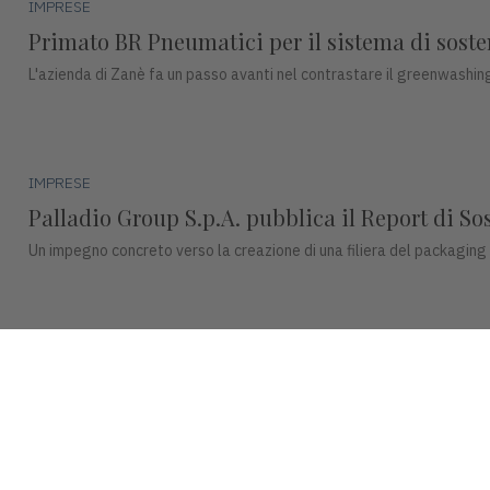
IMPRESE
Primato BR Pneumatici per il sistema di sosteni
L'azienda di Zanè fa un passo avanti nel contrastare il greenwashing
IMPRESE
Palladio Group S.p.A. pubblica il Report di So
Un impegno concreto verso la creazione di una filiera del packaging
IMPRESE
DentalArt presenta ZERO per lo studio dentisti
La soluzione integra design, funzionalità avanzate e tecnologie intel