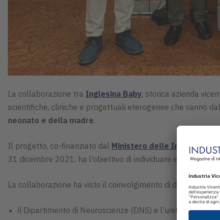
La collaborazione tra
Inglesina Baby
, storica azienda vice
scientifiche, cliniche e progettuali eterogenee che vanno dal
neonato e della madre
.
Il progetto, co-finanziato dal
Ministero delle Imprese e de
31 dicembre 2021, ha l’obiettivo di individuare e caratterizzar
La collaborazione ha visto il coinvolgimento di diversi dipart
il Dipartimento di Neuroscienze (DNS) e l’unità operativa