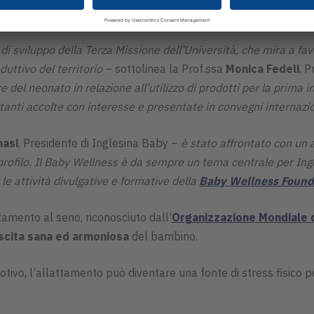
li (DTG) – diretto dal Prof.
Alberto Trevisani
;
 e l’UOC di Terapia Intensiva e Patologia Neonatale, diretta d
i sviluppo della Terza Missione dell’Università, che mira a favo
duttivo del territorio
– sottolinea la Prof.ssa
Monica Fedeli
, P
 del neonato in relazione all’utilizzo di prodotti per la prima
tanti accolte con interesse e presentate in convegni internazio
masi
, Presidente di Inglesina Baby –
è stato affrontato con un
ofilo. Il Baby Wellness è da sempre un tema centrale per Ingl
le attività divulgative e formative della
Baby Wellness Found
ttamento al seno, riconosciuto dall’
Organizzazione Mondiale d
scita sana ed armoniosa
del bambino.
vo, l’allattamento può diventare una fonte di stress fisico pe