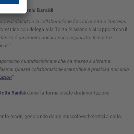
al Prof.
Eugenio Baraldi
rire il dialogo e la collaborazione fra Università e imprese,
rorettrice con delega alla Terza Missione e ai rapporti con il
 infanzia è un ambito ancora poco esplorato: le nostre
nali
”.
 approccio multidisciplinare che ha messo a sistema
esina. Questa collaborazione scientifica è preziosa non solo
ation
”.
ella Sanità
come la forma ideale di alimentazione
r le madri, generando dolori muscolo-scheletrici a collo,