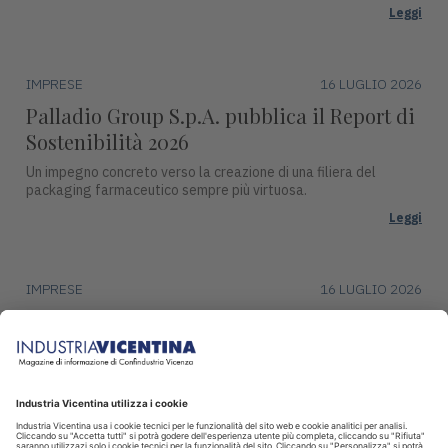
Leggi
IMPRESE
16 LUGLIO 2026
Palladio Group S.p.A. pubblica il Report di
Sostenibilità 2026
Un impegno concreto verso la creazione di una filiera del
packaging farmaceutico sempre più virtuosa.
Leggi
IMPRESE
16 LUGLIO 2026
DentalArt presenta ZERO per lo studio
dentistico del futuro
La soluzione integra design, funzionalità avanzate e tecnologie
intelligenti per il settore dentale.
Leggi