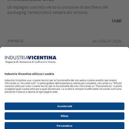
Un impegno concreto verso la creazione di una filiera del
packaging farmaceutico sempre più virtuosa.
Leggi
IMPRESE
16 LUGLIO 2026
DentalArt presenta ZERO per lo studio
dentistico del futuro
La soluzione integra design, funzionalità avanzate e tecnologie
intelligenti per il settore dentale.
Leggi
© 2026 INDUSTRIA VICENTINA - Editore I.P.I srl, Piazza Castello 3
Vicenza - CF e P.IVA 00341780245 - Reg. Trib. Vicenza 431 del
12.2.1982 - Dir. resp. Simone Sinico