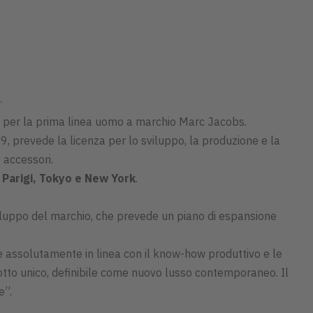
.
za per la prima linea uomo a marchio Marc Jacobs.
9, prevede la licenza per lo sviluppo, la produzione e la
 accessori.
 Parigi, Tokyo e New York
.
viluppo del marchio, che prevede un piano di espansione
è assolutamente in linea con il know-how produttivo e le
odotto unico, definibile come nuovo lusso contemporaneo. Il
e”.