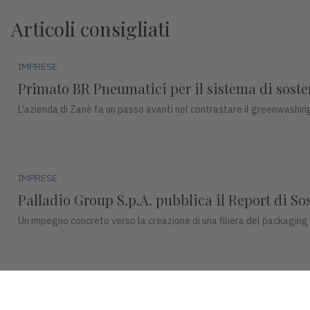
Articoli consigliati
IMPRESE
Primato BR Pneumatici per il sistema di sosteni
L'azienda di Zanè fa un passo avanti nel contrastare il greenwashing
IMPRESE
Palladio Group S.p.A. pubblica il Report di So
Un impegno concreto verso la creazione di una filiera del packaging
IMPRESE