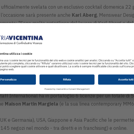
 ufficialmente svelata con un esclusivo cocktail domenica 22 
er l’occasione sarà presente anche
Karl Aberg
, Menswear Desig
menta: "Sono molto orgoglioso del lavoro di Karl Aberg e del s
ironia. Karl riesce a cogliere l’essenza di Marc Jacobs in un mo
bert Duffy nel 1984 ed è considerato uno dei brand lifestyle 
s uomo e donna, le collezioni Marc by Marc Jacobs uomo e donna,
 e una linea di prodotti speciali. Il marchio Marc Jacobs ha più di
ta nello sviluppo, produzione e distribuzione di marchi ready-t
f International ha in portafoglio 6 licenze per un totale di 50
che
Maison Martin Margiela
(e la sua linea contemporary MM6
 UK e Germania), USA, Giappone e Asia Pacific che le permette di
 145 negozi nel mondo - tra diretti e in franchising) e online.