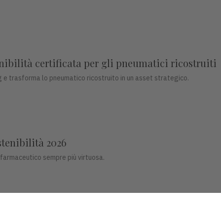
bilità certificata per gli pneumatici ricostruiti
 e trasforma lo pneumatico ricostruito in un asset strategico.
stenibilità 2026
 farmaceutico sempre più virtuosa.