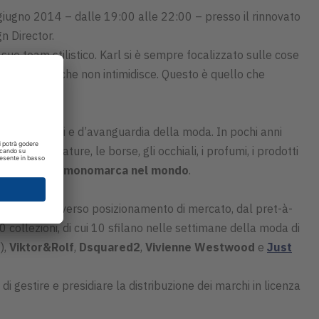
giugno 2014 – dalle 19:00 alle 22:00 – presso il rinnovato
n Director.
uo team stilistico. Karl si è sempre focalizzato sulle cose
do raffinato che non intimidisce. Questo è quello che
più influenti e d’avanguardia della moda. In pochi anni
 le calzature, le borse, gli occhiali, i profumi, i prodotti
250 negozi monomarca nel mondo
.
o-wear dal diverso posizionamento di mercato, dal pret-à-
 collezioni, di cui 10 sfilano nelle settimane della moda di
),
Viktor&Rolf
,
Dsquared2
,
Vivienne Westwood
e
Just
 gestire e presidiare la distribuzione dei marchi in licenza