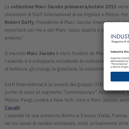
La
collezione Marc Jacobs primavera/estate 2015
verrà
showroom di Staff International di via Argelati a Milano. P
Robert Duffy
, Presidente di Marc Jacobs International, com
importanti per me e per Marc: lusso, qualità e un pizzico di 
amiamo”.
Il marchio
Marc Jacobs
è stato fondato da Marc Jacobs e Ro
l’azienda si è sviluppata includendo le collezioni Marc Jacob
di bellezza, gli orologi, la gioielleria, la collezioni bambino
Staff International è la società del gruppo OTB specializza
porter di lusso al segmento "contemporary". Attualmente Staf
Milano, Parigi, Londra e New York: oltre a Marc Jacobs, an
Cavalli
.
L’azienda ha una presenza diretta in Europa (Italia, Francia,
nei tre canali di vendita wholesale, retail (attualmente oltre