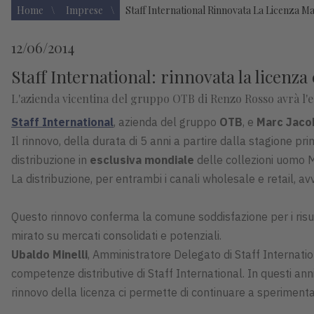
Home
Imprese
Staff International Rinnovata La Licenza Ma
12/06/2014
Staff International: rinnovata la licenza
L'azienda vicentina del gruppo OTB di Renzo Rosso avrà l'e
Staff International
, azienda del gruppo
OTB
, e
Marc Jacob
Il rinnovo, della durata di 5 anni a partire dalla stagione p
distribuzione in
esclusiva mondiale
delle collezioni uomo M
La distribuzione, per entrambi i canali wholesale e retail, av
Questo rinnovo conferma la comune soddisfazione per i risul
mirato su mercati consolidati e potenziali.
Ubaldo Minelli
, Amministratore Delegato di Staff Internati
competenze distributive di Staff International. In questi ann
rinnovo della licenza ci permette di continuare a sperimentar