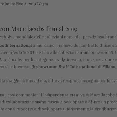
rc Jacobs Fino Al 2019 I V1479
 con Marc Jacobs fino al 2019
sclusiva mondiale delle collezioni uomo del prestigioso brand
s International
annunciano il rinnovo del contratto di licen
rimavera/estate 2015 e fino alle collezioni autunno/inverno 201
arc Jacobs per le categorie ready-to-wear, borse, calzature e
verrà attraverso gli
showroom Staff International di Milano,
tati raggiunti fino ad ora, oltre al reciproco impegno per lo s
onal, così commenta: ”L’indipendenza creativa di Marc Jacobs 
i di collaborazione siamo riusciti a sviluppare e offrire un pr
e con il prodotto e di sviluppare ulteriormente la distribuzion