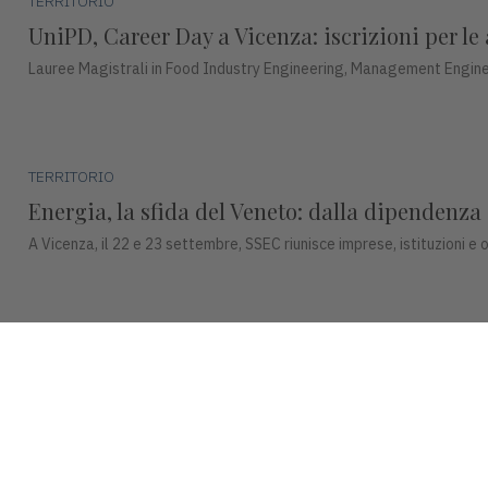
TERRITORIO
UniPD, Career Day a Vicenza: iscrizioni per le 
Lauree Magistrali in Food Industry Engineering, Management Engine
TERRITORIO
Energia, la sfida del Veneto: dalla dipendenza
A Vicenza, il 22 e 23 settembre, SSEC riunisce imprese, istituzioni e o
TERRITORIO
Mecenatismo culturale: Rigoni di Asiago sosti
Andrea Rigoni: "Con il progetto 'La Natura nel cuore di...' continuiamo