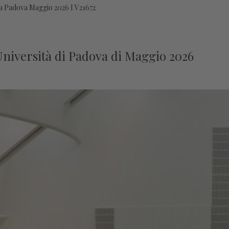
a Padova Maggio 2026 I V21672
'Università di Padova di Maggio 2026