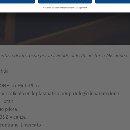
otizie di interesse per le aziende dall’Ufficio Terza Missione e
ggio
ONE >> MetaPhox
el reticolo endoplasmatico per patologie infiammatorie
 critici
o pilota
 B&Z Vicenza
contrano il mercato