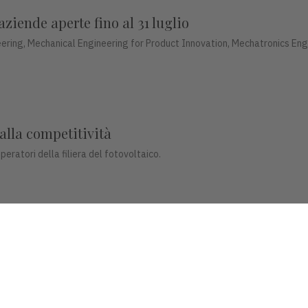
aziende aperte fino al 31 luglio
ering, Mechanical Engineering for Product Innovation, Mechatronics Eng
 alla competitività
peratori della filiera del fotovoltaico.
ene il restauro del mosaico di Piazza Biade
 a prenderci cura di luoghiche raccontano l’identità dei territori".