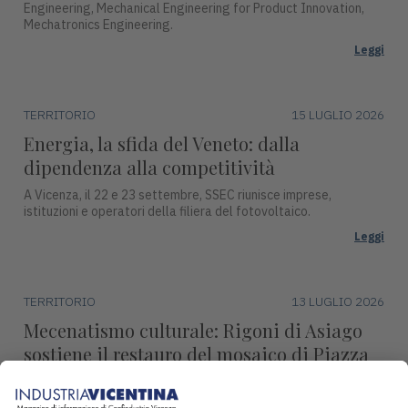
Engineering, Mechanical Engineering for Product Innovation,
Mechatronics Engineering.
Leggi
TERRITORIO
15 LUGLIO 2026
Energia, la sfida del Veneto: dalla
dipendenza alla competitività
A Vicenza, il 22 e 23 settembre, SSEC riunisce imprese,
istituzioni e operatori della filiera del fotovoltaico.
Leggi
TERRITORIO
13 LUGLIO 2026
Mecenatismo culturale: Rigoni di Asiago
sostiene il restauro del mosaico di Piazza
Biade
Andrea Rigoni: "Con il progetto 'La Natura nel cuore di...'