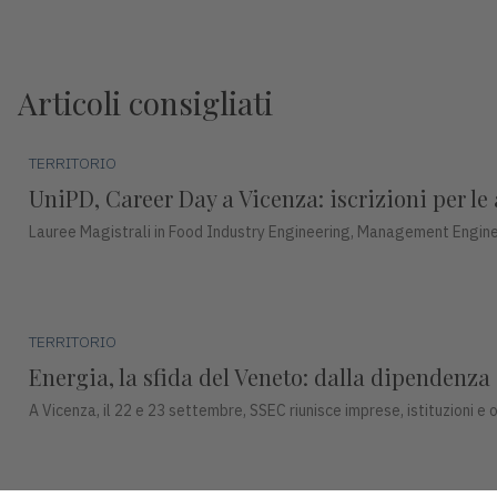
Articoli consigliati
TERRITORIO
UniPD, Career Day a Vicenza: iscrizioni per le 
Lauree Magistrali in Food Industry Engineering, Management Engine
TERRITORIO
Energia, la sfida del Veneto: dalla dipendenza
A Vicenza, il 22 e 23 settembre, SSEC riunisce imprese, istituzioni e o