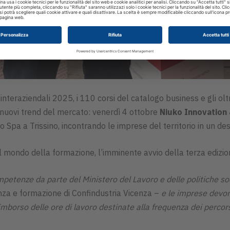
eraziendali 2025, i 110 corsi del catalogo business e gli oltre 
nuovi trend del mercato: venerdì 4 ottobre
Niuko Innovatio
o Spa a Trissino, incontrando le imprese del territorio in un de
el mondo della formazione, l’imminente avvio della terza edi
petenze da parte del Ministero del Lavoro e delle politiche soc
za e formazione di Confindustria Vicenza –
e le imprese devono
mborso delle ore di lavoro destinate alla frequenza dei percors