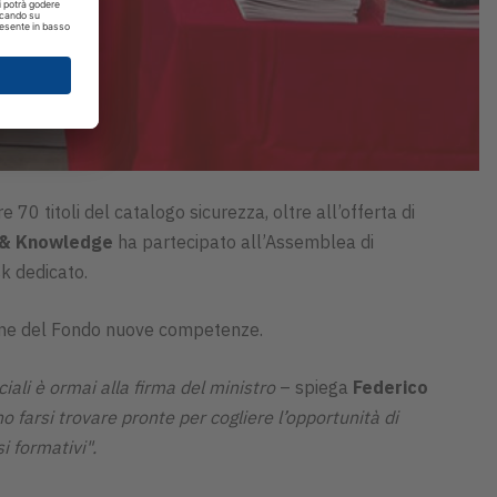
70 titoli del catalogo sicurezza, oltre all’offerta di
n & Knowledge
ha partecipato all’Assemblea di
sk dedicato.
zione del Fondo nuove competenze.
iali è ormai alla firma del ministro
– spiega
Federico
 farsi trovare pronte per cogliere l’opportunità di
i formativi".