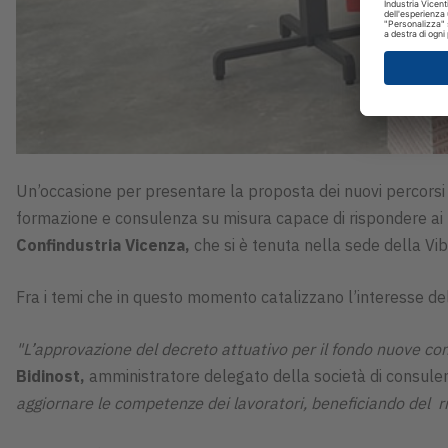
Un’occasione per presentare la proposta dei nuovi percorsi int
formazione e consulenza su misura capace di rispondere ai 
Confindustria Vicenza,
che si è tenuta nella sede della Vib
Fra i temi che in questo momento catalizzano l’interesse d
"L’approvazione del decreto attuativo per il fondo nuove com
Bidinost,
amministratore delegato della società di consulen
aggiornare le competenze dei lavoratori, beneficiando del ri