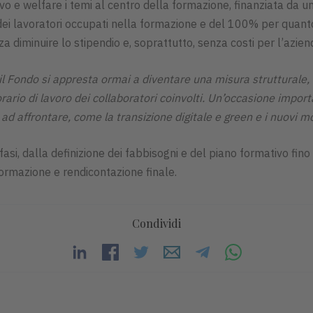
ivo e welfare i temi al centro della formazione, finanziata da u
i lavoratori occupati nella formazione e del 100% per quanto ri
 diminuire lo stipendio e, soprattutto, senza costi per l’azien
il Fondo si appresta ormai a diventare una misura strutturale,
orario di lavoro dei collaboratori coinvolti. Un’occasione impo
 ad affrontare, come la transizione digitale e green e i nuovi mo
asi, dalla definizione dei fabbisogni e del piano formativo fino a
 formazione e rendicontazione finale.
Condividi