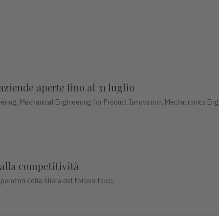
aziende aperte fino al 31 luglio
ering, Mechanical Engineering for Product Innovation, Mechatronics Eng
 alla competitività
peratori della filiera del fotovoltaico.