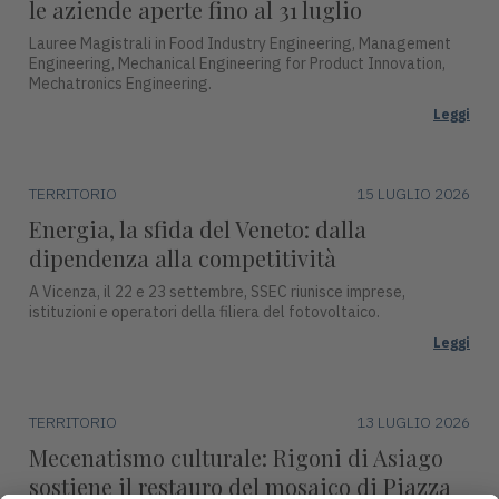
le aziende aperte fino al 31 luglio
Lauree Magistrali in Food Industry Engineering, Management
Engineering, Mechanical Engineering for Product Innovation,
Mechatronics Engineering.
Leggi
TERRITORIO
15 LUGLIO 2026
Energia, la sfida del Veneto: dalla
dipendenza alla competitività
A Vicenza, il 22 e 23 settembre, SSEC riunisce imprese,
istituzioni e operatori della filiera del fotovoltaico.
Leggi
TERRITORIO
13 LUGLIO 2026
Mecenatismo culturale: Rigoni di Asiago
sostiene il restauro del mosaico di Piazza