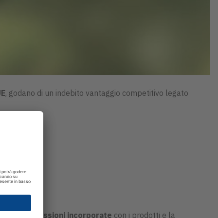
UE
, godano di un indebito vantaggio competitivo legato
ne delle emissioni incorporate
con i prodotti e la