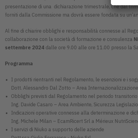
presentazione di una dichiarazione trimestrale, che dal tri
forniti dalla Commissione ma dovrà essere fondata su un’anali
Al fine di chiarire obblighi e responsabilità connesse al Reg
collaborazione con la società di formazione e consulenza
Ni
settembre 2024
dalle ore 9.00 alle ore 11.00 presso la Sa
Programma
I prodotti rientranti nel Regolamento, le esenzioni e i sogg
Dott. Alessandro Dal Zotto – Area Internazionalizzazione
Obblighi previsti dal Regolamento nel periodo transitorio 
Ing. Davide Casaro – Area Ambiente, Sicurezza Legislazio
Indicazioni operative connesse alla determinazione e dic
Ing. Michele Milan – EcamRicert Srl a Mérieux NutriSci
I servizi di Niuko a supporto delle aziende
Dott.ssa Giulia Ferrarese - Niuko Srl