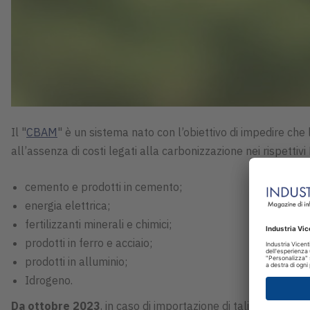
Il "
CBAM
" è un sistema nato con l’obiettivo di impedire che
all’assenza di costi legati alla carbonizzazione nei rispettivi 
cemento e prodotti in cemento;
energia elettrica;
fertilizzanti minerali e chimici;
prodotti in ferro e acciaio;
prodotti in alluminio;
Idrogeno.
Da ottobre 2023
, in caso di importazione di tali merci, so