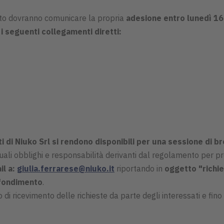
oto dovranno comunicare la propria
adesione entro lunedì 16
 i seguenti collegamenti diretti:
i di Niuko Srl si rendono disponibili per una sessione di br
li obblighi e responsabilità derivanti dal regolamento per prop
il a:
giulia.ferrarese@niuko.it
riportando in
oggetto "richi
ofondimento
.
o di ricevimento delle richieste da parte degli interessati e fin