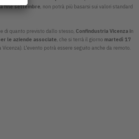
 a fine settembre
, non potrà più basarsi sui valori standard
ne di quanto previsto dallo stesso,
Confindustria Vicenza i
n
per le aziende associate
, che si terrà il giorno
martedì 17
a Vicenza). L'evento potrà essere seguito anche da remoto.