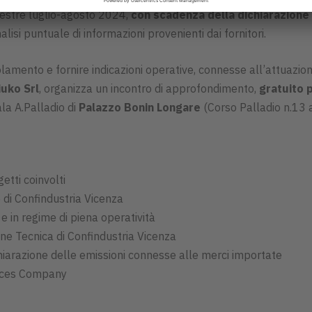
mestre luglio-agosto 2024,
con scadenza della dichiarazione
si puntuale di informazioni provenienti dai fornitori.
olamento e fornire indicazioni operative, connesse all’attuazio
uko Srl
, organizza un incontro di approfondimento,
gratuito 
la A.Palladio di
Palazzo Bonin Longare
(Corso Palladio n.13 
etti coinvolti
 di Confindustria Vicenza
e in regime di piena operatività
ne Tecnica di Confindustria Vicenza
hiarazione delle emissioni connesse alle merci importate
ences Company