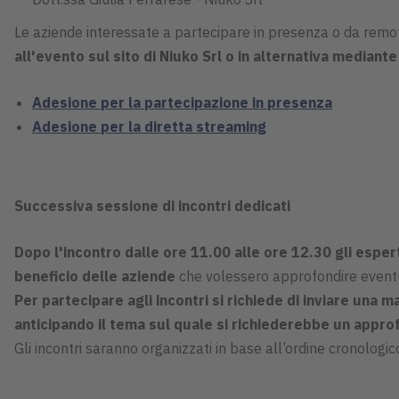
Le aziende interessate a partecipare in presenza o da rem
all'evento sul sito di Niuko Srl o in alternativa mediante
Adesione per la partecipazione in presenza
Adesione per la diretta streaming
Successiva sessione di incontri dedicati
Dopo l'incontro dalle ore 11.00 alle ore 12.30 gli espert
beneficio delle aziende
che volessero approfondire eventua
Per partecipare agli incontri si richiede di inviare una ma
anticipando il tema sul quale si richiederebbe un appr
Gli incontri saranno organizzati in base all’ordine cronologic