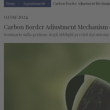
Home
Appuntamenti
Carbon Border Adjustment Mechanism
02/09/2024
Carbon Border Adjustment Mechanism (C
Seminario sulla gestione degli obblighi previsti dal siste