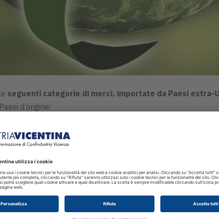
 le
seguenti categorie di merci, importate da Paesi extra-
Paesi d’origine:
no previsti una serie di adempimenti che richiedono la
valutazio