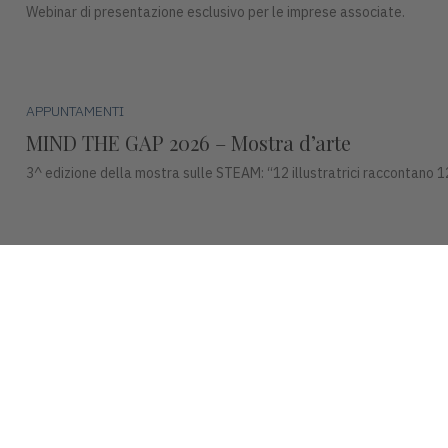
Webinar di presentazione esclusivo per le imprese associate.
APPUNTAMENTI
MIND THE GAP 2026 – Mostra d’arte
3^ edizione della mostra sulle STEAM: “12 illustratrici raccontano 1
APPUNTAMENTI
Premio Campiello ad Asiago
Mercoledì 15 luglio, alle ore 17:30, Piazza Duomo ad Asiago ospiterà u