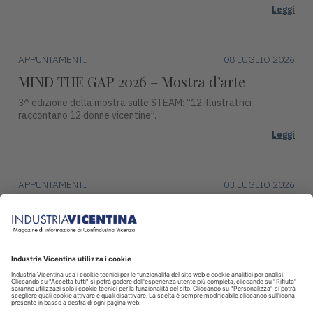
Leggi
APPUNTAMENTI
08 LUGLIO 2026
MIND THE GAP 2026 – Mostra d’arte
3^ edizione della mostra sulle STEAM: “12 illustratrici
raccontano 12 donne vicentine”.
Leggi
APPUNTAMENTI
03 LUGLIO 2026
Premio Campiello ad Asiago
Mercoledì 15 luglio, alle ore 17:30, Piazza Duomo ad Asiago
ospiterà una tappa del ciclo di incontri con gli autori finalisti del
Premio Campiello.
Leggi